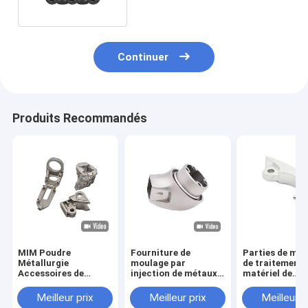
Continuer
Produits Recommandés
MIM Poudre
Fourniture de
Parties de ma
Métallurgie
moulage par
de traitement 
Accessoires de
injection de métaux
matériel de
sécurité Hardware
en poudre fabricants
transmission 
Pièces de précision
de métallurgie des
acier inoxydab
Meilleur prix
Meilleur prix
Meilleur p
en acier inoxydable
poudres accessoires