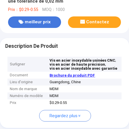
une tolérance de 0,02 mm
Prix：$0.29-0.55
MOQ：1000
meilleur prix
Contactez
Description De Produit
,
Vis en acier inoxydable usinées CNC
Surligner
,
vis en acier de haute précision
vis en acier inoxydable avec garantie
Document
Brochure du produit PDF
Lieu d'origine
Guangdong, Chine
Nom de marque
MDM
Numéro de modèle
MDM
Prix
$0.29-0.55
Regardez plus