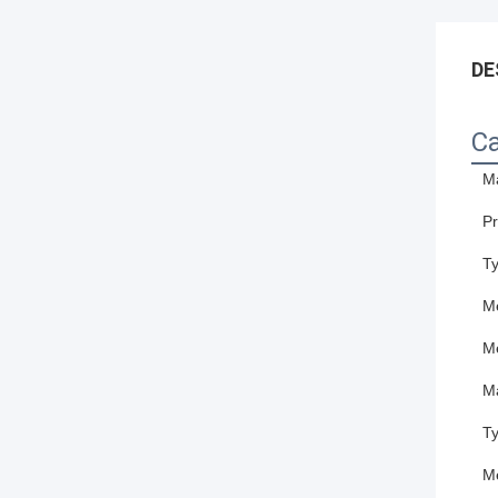
DE
Ca
Ma
Pr
Ty
Mé
M
Ma
Ty
Mé