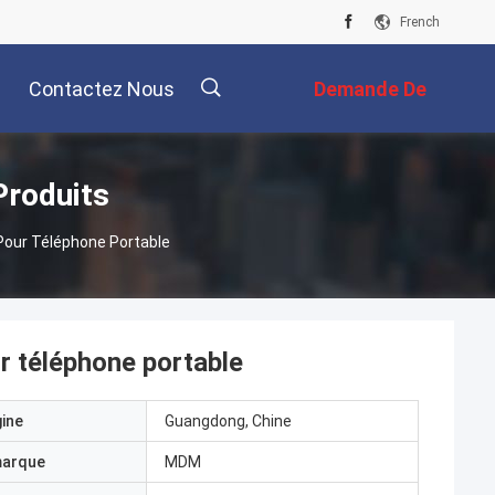
French
Contactez Nous
Demande De
Soumission
描
Produits
 Pour Téléphone Portable
述
ur téléphone portable
gine
Guangdong, Chine
marque
MDM