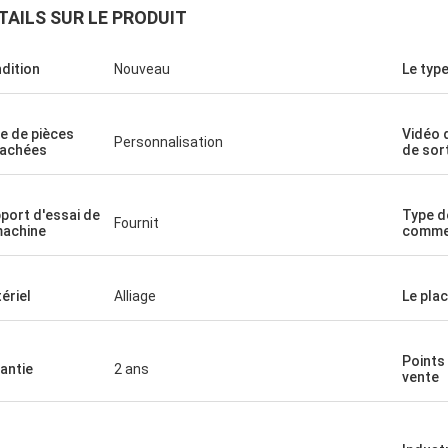
TAILS SUR LE PRODUIT
dition
Nouveau
Le typ
e de pièces
Vidéo 
Personnalisation
achées
de sor
port d'essai de
Type d
Fournit
machine
commer
ériel
Alliage
Le pla
Points
antie
2 ans
vente