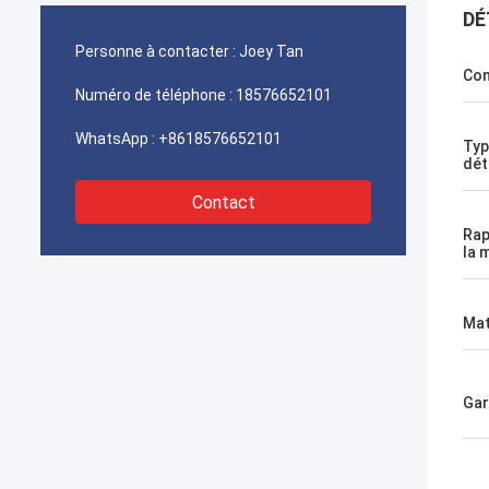
DÉ
Personne à contacter :
Joey Tan
Con
Numéro de téléphone :
18576652101
WhatsApp :
+8618576652101
Typ
dét
Contact
Rap
la 
Mat
Gar