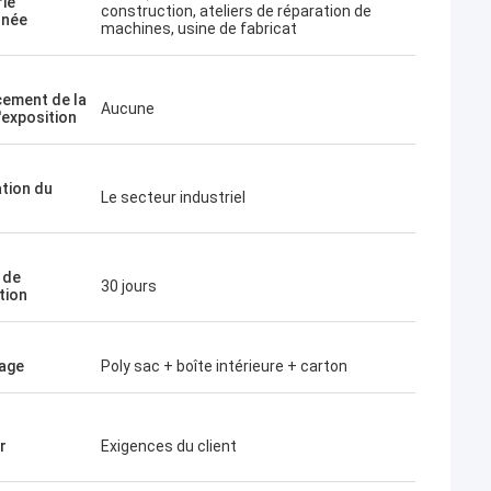
rie
construction, ateliers de réparation de
rnée
machines, usine de fabricat
ement de la
Aucune
'exposition
ation du
Le secteur industriel
 de
30 jours
tion
age
Poly sac + boîte intérieure + carton
r
Exigences du client