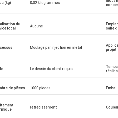
Indust
ds (kg)
0,02 kilogrammes
conce
alisation du
Emplac
Aucune
vice local
salle d
Applic
cessus
Moulage par injection en métal
projet
Temps
le
Le dessin du client requis
réalisa
bre de pièces
1000 pièces
Emball
itement
rétrécissement
Couleu
rmique