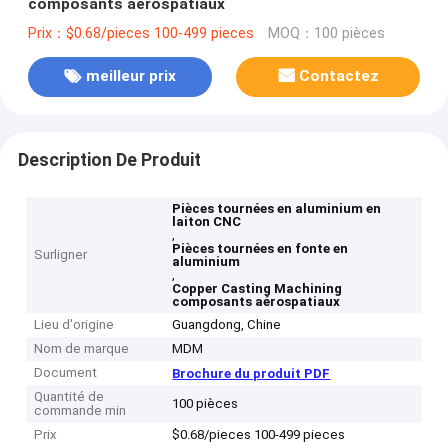
composants aérospatiaux
Prix：$0.68/pieces 100-499 pieces
MOQ：100 pièces
meilleur prix
Contactez
Description De Produit
Pièces tournées en aluminium en
laiton CNC
,
Pièces tournées en fonte en
Surligner
aluminium
,
Copper Casting Machining
composants aérospatiaux
Lieu d'origine
Guangdong, Chine
Nom de marque
MDM
Document
Brochure du produit PDF
Quantité de
100 pièces
commande min
Prix
$0.68/pieces 100-499 pieces