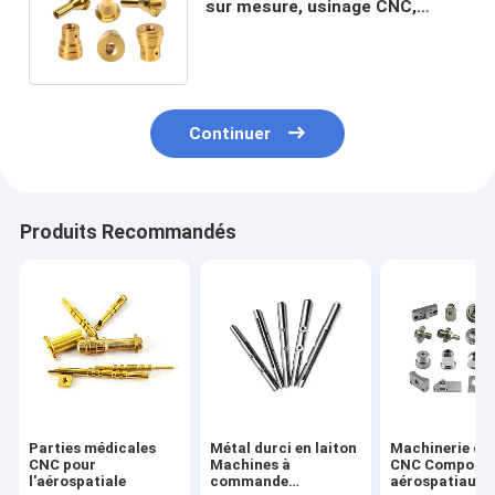
sur mesure, usinage CNC,
traitement de câblage, terminal
Continuer
Produits Recommandés
Parties médicales
Métal durci en laiton
Machinerie de 
CNC pour
Machines à
CNC Composa
l'aérospatiale
commande
aérospatiaux P