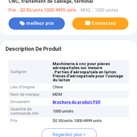
CNC, traitement de câblage, terminal
Prix：$0.35/units 1000-4999 units
MOQ：1000 unités
meilleur prix
Contactez
Description De Produit
Machinerie à cnc pour pièces
aérospatiales sur mesure
Surligner
,
,
Parties d'aérospatiale en laiton
Pièces d'aérospatiale pour l'usinage
du laiton
Lieu d'origine
Chine
Nom de marque
MDM
Document
Brochure du produit PDF
Quantité de
1000 unités
commande min
Prix
$0.35/units 1000-4999 units
Regardez plus