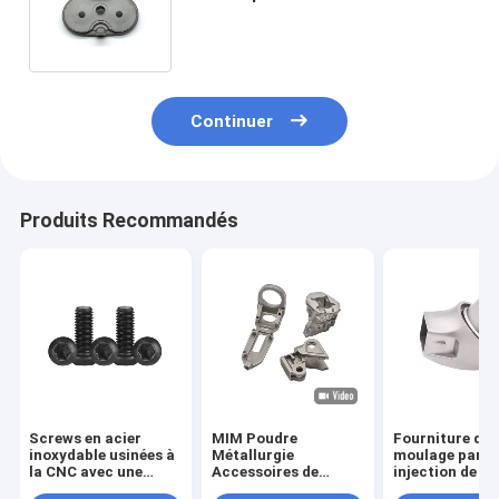
inoxydable à frittage CNC pour
appareils ménagers
Continuer
Produits Recommandés
Screws en acier
MIM Poudre
Fourniture de
inoxydable usinées à
Métallurgie
moulage par
la CNC avec une
Accessoires de
injection de m
tolérance de 0,02
sécurité Hardware
en poudre fabr