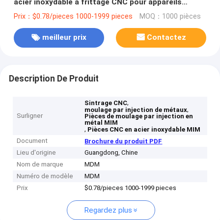
acier inoxydable à frittage CNC pour appareils
ménagers
Prix：$0.78/pieces 1000-1999 pieces
MOQ：1000 pièces
meilleur prix
Contactez
Description De Produit
,
Sintrage CNC
,
moulage par injection de métaux
Surligner
Pièces de moulage par injection en
métal MIM
,
Pièces CNC en acier inoxydable MIM
Document
Brochure du produit PDF
Lieu d'origine
Guangdong, Chine
Nom de marque
MDM
Numéro de modèle
MDM
Prix
$0.78/pieces 1000-1999 pieces
Regardez plus