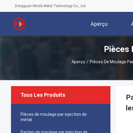
Dongguan Minda Metal Technology Co., Ltd.
Aperçu
Pièces 
Aperçu
/
Pièces De Moulage Par
Tous Les Produits
Pa
le
Pièces de moulage par injection de
métal
Parties de moulage par injection de