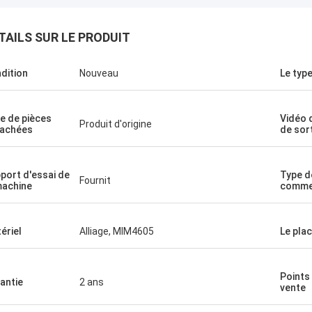
TAILS SUR LE PRODUIT
dition
Nouveau
Le typ
e de pièces
Vidéo 
Produit d'origine
achées
de sor
port d'essai de
Type d
Fournit
machine
commer
ériel
Alliage, MIM4605
Le pla
Points
antie
2 ans
vente