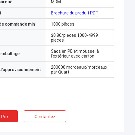
marque
MDM
t
Brochure du produit PDF
 de commande min
1000 pièces
$0.80/pieces 1000-4999
pieces
Sacs en PE et mousse, à
'emballage
l'extérieur avec carton
200000 morceaux/morceaux
 d'approvisionnement
par Quart
 Prix
Contactez