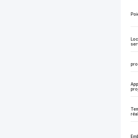
Poi
Loc
ser
pro
App
pro
Te
réa
Emb