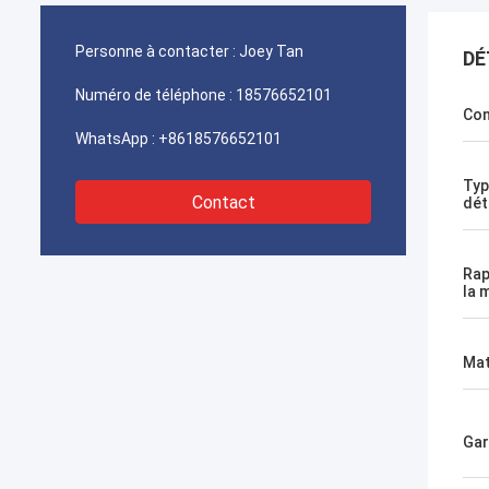
Personne à contacter :
Joey Tan
DÉ
Numéro de téléphone :
18576652101
Con
WhatsApp :
+8618576652101
Typ
Contact
dét
Rap
la 
Mat
Gar