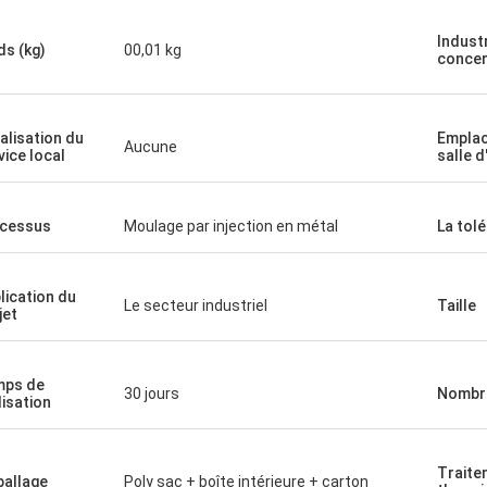
Indust
ds (kg)
00,01 kg
conce
alisation du
Emplac
Aucune
vice local
salle d
cessus
Moulage par injection en métal
La tol
lication du
Le secteur industriel
Taille
jet
mps de
30 jours
Nombre
lisation
Traite
allage
Poly sac + boîte intérieure + carton