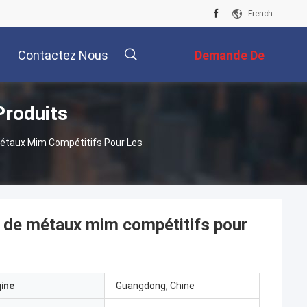
French
Contactez Nous
Demande De
Produits
Soumission
描
Métaux Mim Compétitifs Pour Les
述
n de métaux mim compétitifs pour
gine
Guangdong, Chine