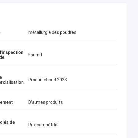
e
métallurgie des poudres
d'inspection
Fournit
tie
e
Produit chaud 2023
cialisation
cement
D'autres produits
 clés de
Prix compétitif