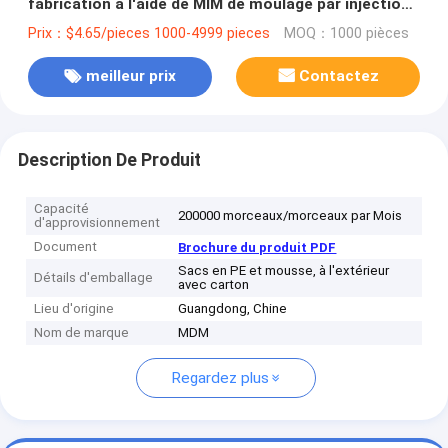
fabrication à l'aide de MIM de moulage par injection
métallique
Prix：$4.65/pieces 1000-4999 pieces
MOQ：1000 pièces
meilleur prix
Contactez
Description De Produit
Capacité
200000 morceaux/morceaux par Mois
d'approvisionnement
Document
Brochure du produit PDF
Sacs en PE et mousse, à l'extérieur
Détails d'emballage
avec carton
Lieu d'origine
Guangdong, Chine
Nom de marque
MDM
Regardez plus