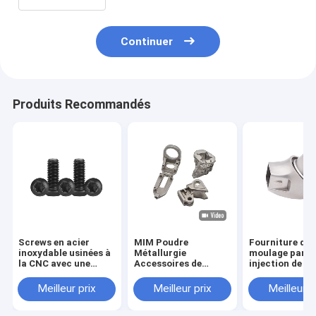
Continuer
Produits Recommandés
Screws en acier
MIM Poudre
Fourniture de
inoxydable usinées à
Métallurgie
moulage par
la CNC avec une
Accessoires de
injection de m
tolérance de 0,02
sécurité Hardware
en poudre fabr
mm
Pièces de précision
de métallurgie
Meilleur prix
Meilleur prix
Meilleur p
en acier inoxydable
poudres acces
Accessoires de
d'interface en 