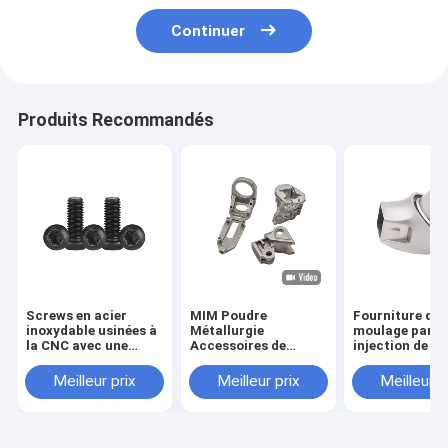
Continuer
Produits Recommandés
Screws en acier
MIM Poudre
Fourniture de
inoxydable usinées à
Métallurgie
moulage par
la CNC avec une
Accessoires de
injection de m
tolérance de 0,02
sécurité Hardware
en poudre fabr
mm
Pièces de précision
de métallurgie
Meilleur prix
Meilleur prix
Meilleur p
en acier inoxydable
poudres acces
Accessoires de
d'interface en 
fixation sur mesure
inoxydable