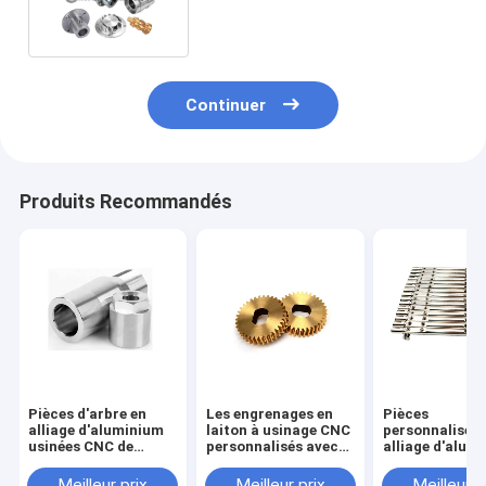
d'aluminium de précision ODM
Continuer
Produits Recommandés
Pièces d'arbre en
Les engrenages en
Pièces
alliage d'aluminium
laiton à usinage CNC
personnalisées
usinées CNC de
personnalisés avec
alliage d'alum
précision
une tolérance de
usinées par C
0,02 mm
avec une tolér
Meilleur prix
Meilleur prix
Meilleur p