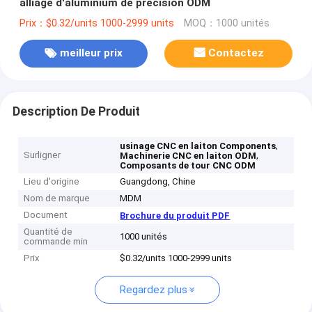
alliage d'aluminium de précision ODM
Prix：$0.32/units 1000-2999 units
MOQ：1000 unités
meilleur prix
Contactez
Description De Produit
,
usinage CNC en laiton Components
Surligner
,
Machinerie CNC en laiton ODM
Composants de tour CNC ODM
Lieu d'origine
Guangdong, Chine
Nom de marque
MDM
Document
Brochure du produit PDF
Quantité de
1000 unités
commande min
Prix
$0.32/units 1000-2999 units
Regardez plus