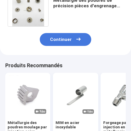
Métallurgie des poudres de
précision pièces d'engrenage
usinage CNC trempage
personnalisé
Continuer
Produits Recommandés
Métallurgie des
MIM en acier
Forgeage par
poudres moulage par
inoxydable
injection en