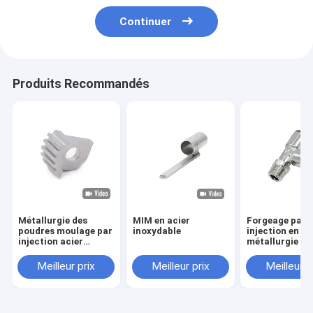
Continuer
Produits Recommandés
Métallurgie des
MIM en acier
Forgeage par
poudres moulage par
inoxydable
injection en
injection acier
métallurgie de
inoxydable matériel
poudres Matéri
non standard
forgeage par
Meilleur prix
Meilleur prix
Meilleur p
matériel automobile
injection de jo
accessoires sur
pneumatiques 
mesure
acier inoxydab