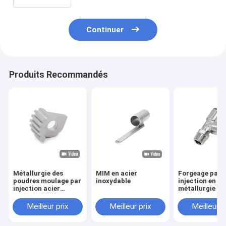
Continuer
Produits Recommandés
Métallurgie des
MIM en acier
Forgeage par
poudres moulage par
inoxydable
injection en
injection acier
métallurgie de
inoxydable matériel
poudres Matéri
non standard
forgeage par
Meilleur prix
Meilleur prix
Meilleur p
matériel automobile
injection de jo
accessoires sur
pneumatiques 