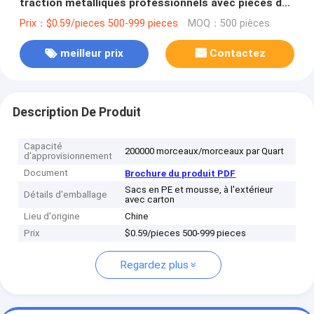
traction métalliques professionnels avec pièces de
métallurgie des poudres
Prix：$0.59/pieces 500-999 pieces
MOQ：500 pièces
meilleur prix
Contactez
Description De Produit
Capacité
200000 morceaux/morceaux par Quart
d'approvisionnement
Document
Brochure du produit PDF
Sacs en PE et mousse, à l'extérieur
Détails d'emballage
avec carton
Lieu d'origine
Chine
Prix
$0.59/pieces 500-999 pieces
Regardez plus