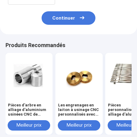
Continuer
Produits Recommandés
Pièces d'arbre en
Les engrenages en
Pièces
alliage d'aluminium
laiton à usinage CNC
personnalisées
usinées CNC de
personnalisés avec
alliage d'alum
précision
une tolérance de
usinées par C
0,02 mm
avec une tolér
Meilleur prix
Meilleur prix
Meilleur p
de 0,02 mm